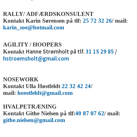
RALLY/ ADFÆRDSKONSULENT
Kontakt Karin Sørensen på tlf:
25 72 32 26
/ mail:
karin_soe@hotmail.com
AGILITY / HOOPERS
Hanne Strømholt på tlf.
31 15 29 85
/
Kontakt
hstroemsholt@gmail.com
NOSEWORK
Kontakt Ulla Høstfeldt
22 32 42 24
/
mail:
hoestfeldt@gmail.com
HVALPETRÆNING
Kontakt Githe Nielsen på tlf:
40 87 07 62
/ mail:
githe.nielsen@gmail.com