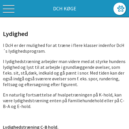
DCH KØGE
Lydighed
I DcH er der mulighed for at træne i flere klasser indenfor DcH
´s lydighedsprogram.
I lydighedstræning arbejder man videre med at styrke hundens
lydighed og lyst til at arbejde i grundlæggende øvelser, som
f.eks. sit, stå,dæk, indkald og gå pænt i snor. Med tiden kan der
også indgå også sværere øvelser som f. eks. spor, rundering,
feltsøg og eftersøgning efter figurent.
En naturlig fortsættelse af hvalpetræningen på K-hold, kan
være lydighedstræning enten på Familiehundehold eller på C-
B-A og E-hold.
Lydighedstræning C-B hold.