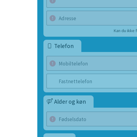
Adresse
Kan du ikke 
Telefon
Mobiltelefon
Fastnettelefon
Alder og køn
Fødselsdato