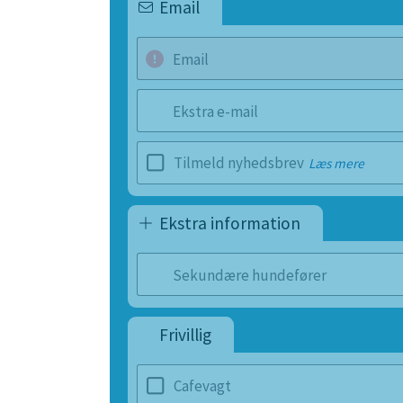
Email
Email
Ekstra e-mail
Tilmeld nyhedsbrev
Læs mere
Ekstra information
Sekundære hundefører
Frivillig
Cafevagt