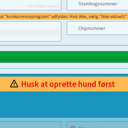
Stambogsnummer
Kan tilføjes senere
kal "konkurrenceprogram" udfyldes. Hvis ikke, vælg "Ikke aktuelt"
Chipnummer
Husk at oprette hund først