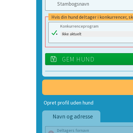
Stambogsnavn
Hvis din hund deltager i konkurrencer, s
Konkurrenceprogram
Ikke aktuelt
GEM HUND
Opret profil uden hund
Navn og adresse
Deltagers fornavn