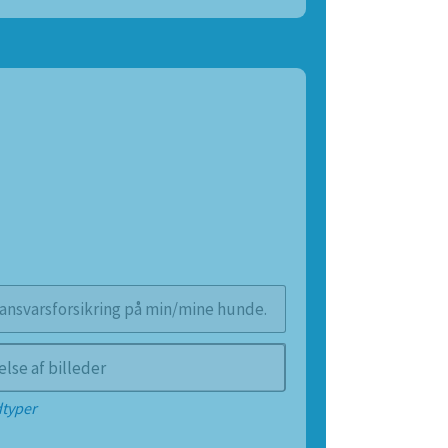
 ansvarsforsikring på min/mine hunde.
lse af billeder
dtyper