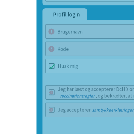
Profil login
Brugernavn
Kode
Husk mig
Jeg har læst og accepterer DcH’s or
, og bekræfter, at
vaccinationsregler
Jeg accepterer
samtykkeerklæringe