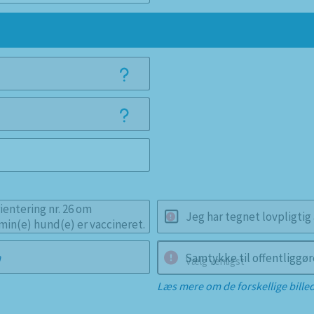
ientering nr. 26 om
Jeg har tegnet lovpligtig
 min(e) hund(e) er vaccineret.
Samtykke til offentliggøre
n
Vælg venligst
Læs mere om de forskellige bille