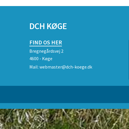
DCH KØGE
FIND OS HER
Bregnegårdsvej 2
4600 - Køge
Mail:
webmaster@dch-koege.dk