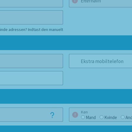
Efternavn
finde adressen? Indtast den manuelt
Ekstra mobiltelefon
Køn
Mand
Kvinde
And