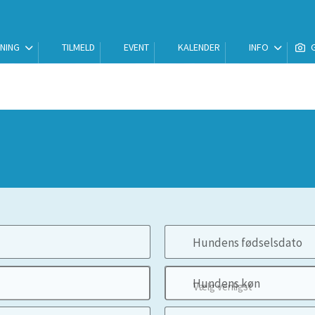
NING
TILMELD
EVENT
KALENDER
INFO
Hundens fødselsdato
Hundens køn
Vælg venligst