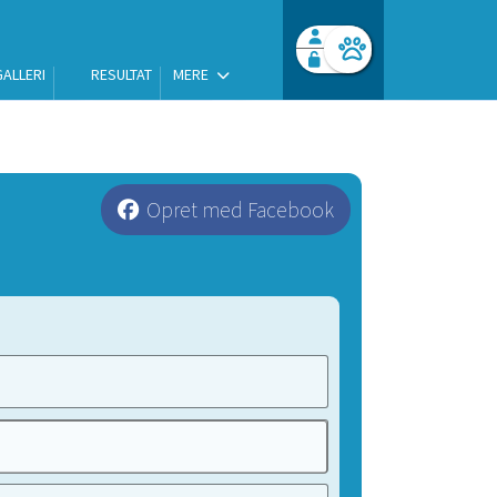
GALLERI
RESULTAT
MERE
Facebook login
Husk mig
Glemt password
Opret profil
Log ind
Opret med Facebook