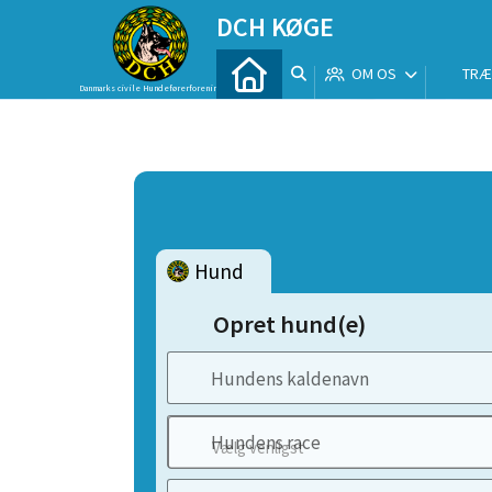
DCH KØGE
OM OS
TRÆ
Danmarks civile Hundeførerforening
Hund
Opret hund(e)
Hundens kaldenavn
Hundens race
Vælg venligst