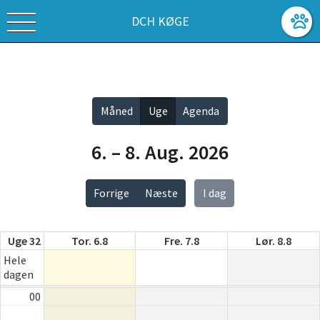
DCH KØGE
Vis alle
Måned
Uge
Agenda
6. – 8. Aug. 2026
Forrige
Næste
I dag
Uge 32
Tor. 6.8
Fre. 7.8
Lør. 8.8
Hele
dagen
00