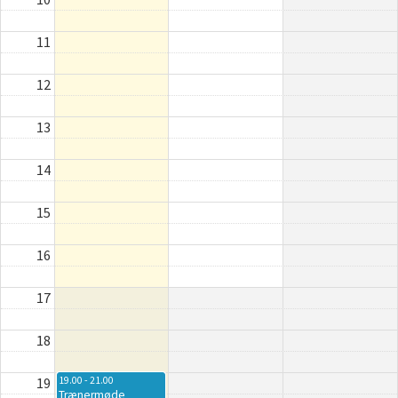
11
12
13
14
15
16
17
18
19
19.00 - 21.00
Trænermøde